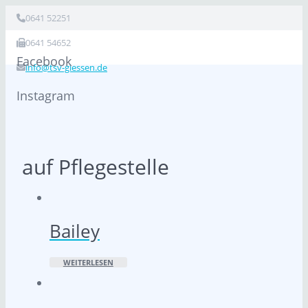
0641 52251
0641 54652
Facebook
info@tsv-giessen.de
Instagram
auf Pflegestelle
Bailey
WEITERLESEN