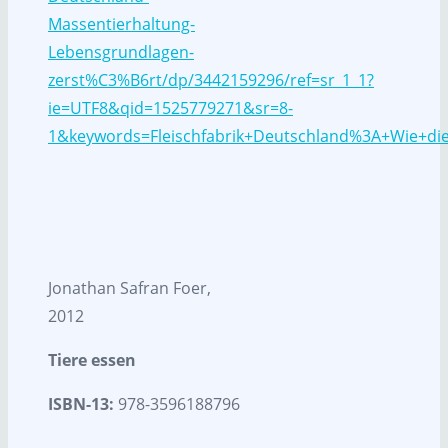
Massentierhaltung-
Lebensgrundlagen-
zerst%C3%B6rt/dp/3442159296/ref=sr_1_1?
ie=UTF8&qid=1525779271&sr=8-
1&keywords=Fleischfabrik+Deutschland%3A+Wie+d
Jonathan Safran Foer,
2012
Tiere essen
ISBN-13:
978-3596188796