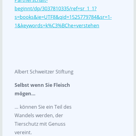
beginnt/dp/3037810335/ref=sr_1_1?
s=books&ie=UTF8&qid=1525779784&sr=1-
1&keywords=k%C3%BChe+verstehen
Albert Schweitzer Stiftung
Selbst wenn Sie Fleisch
mögen…
… können Sie ein Teil des
Wandels werden, der
Tierschutz mit Genuss
vereint.