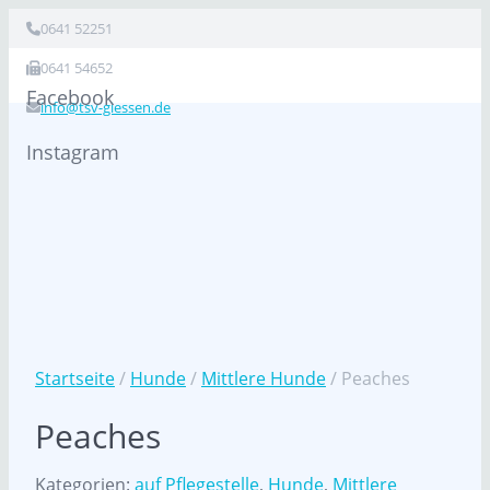
0641 52251
0641 54652
Facebook
info@tsv-giessen.de
Instagram
Startseite
/
Hunde
/
Mittlere Hunde
/ Peaches
Peaches
Kategorien:
auf Pflegestelle
,
Hunde
,
Mittlere