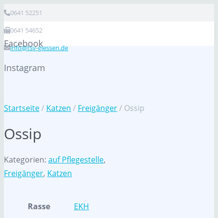
0641 52251
0641 54652
Facebook
info@tsv-giessen.de
Instagram
Startseite
/
Katzen
/
Freigänger
/ Ossip
Ossip
Kategorien:
auf Pflegestelle
,
Freigänger
,
Katzen
Rasse
EKH