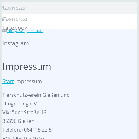
0641 52251
0641 54652
Facebook
info@tsv-giessen.de
Instagram
Impressum
Start
Impressum
Tierschutzverein Gießen und
Umgebung e.V
Vixröder Straße 16
35396 Gießen
Telefon: (0641) 5 22 51
Fax: (0641) 5 46 52