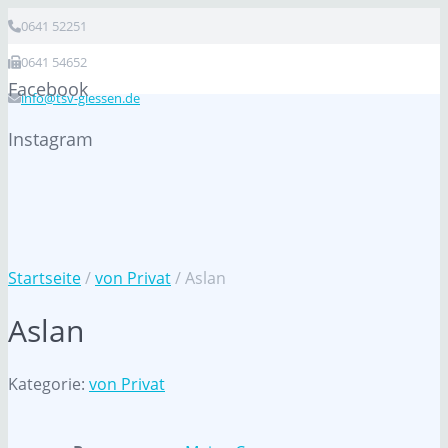
0641 52251
0641 54652
Facebook
info@tsv-giessen.de
Instagram
Startseite
/
von Privat
/ Aslan
Aslan
Kategorie:
von Privat