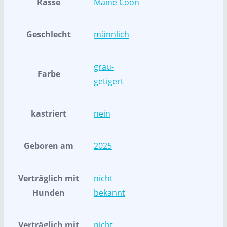
Rasse
Maine Coon
Geschlecht
männlich
grau-
Farbe
getigert
kastriert
nein
Geboren am
2025
Verträglich mit
nicht
Hunden
bekannt
Verträglich mit
nicht