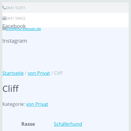
0641 52251
0641 54652
Facebook
info@tsv-giessen.de
Instagram
Startseite
/
von Privat
/ Cliff
Cliff
Kategorie:
von Privat
Rasse
Schäferhund