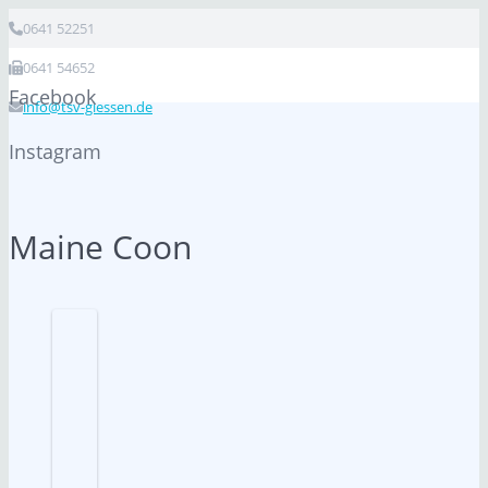
0641 52251
0641 54652
Facebook
info@tsv-giessen.de
Instagram
Maine Coon