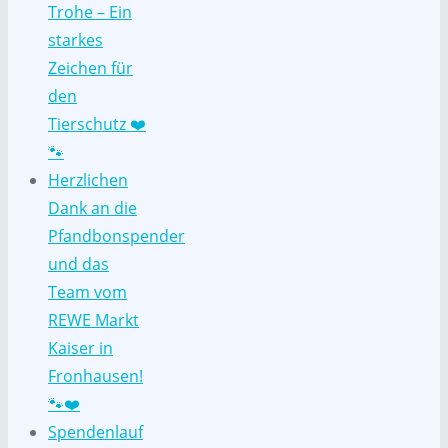
Trohe – Ein
starkes
Zeichen für
den
Tierschutz ❤️
🐾
Herzlichen
Dank an die
Pfandbonspender
und das
Team vom
REWE Markt
Kaiser in
Fronhausen!
🐾❤️
Spendenlauf