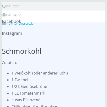
0641 52251
0641 54652
Facebook
info@tsv-giessen.de
Instagram
Schmorkohl
Zutaten:
1 Weißkohl (oder anderer Kohl)
1 Zwiebel
1/2 L Gemüsebrühe
1 EL Tomatenmark
etwas Pflanzenöl
Chilipulver, Paprikapulver