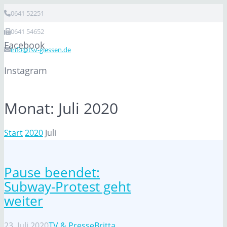
0641 52251
0641 54652
Facebook
info@tsv-giessen.de
Instagram
Monat:
Juli 2020
Start
2020
Juli
Pause beendet:
Subway-Protest geht
weiter
23. Juli 2020
TV & Presse
Britta