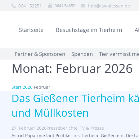
0641 52251
0641 54652
info@tsv-giessen.de
Startseite
Besuchstage im Tierheim
A
Partner & Sponsoren
Spenden
Tier vermisst m
Monat:
Februar 2026
Start
2026
Februar
Das Gießener Tierheim kä
und Müllkosten
27. Februar 2026
Presseberichte
,
TV & Presse
Astrid Paparone lädt Politiker ins Tierheim Gießen ein. Die La