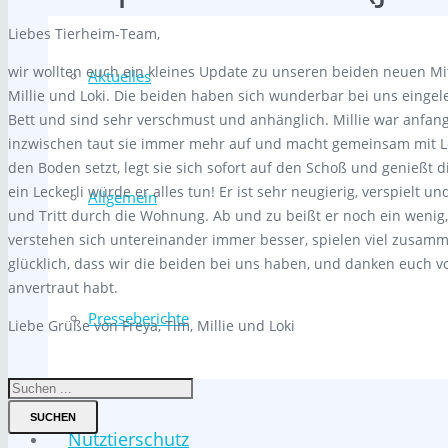
Liebes Tierheim-Team,
wir wollten euch ein kleines Update zu unseren beiden neuen M
Aktuelles
Millie und Loki. Die beiden haben sich wunderbar bei uns eingele
Bett und sind sehr verschmust und anhänglich. Millie war anfan
inzwischen taut sie immer mehr auf und macht gemeinsam mit Lok
den Boden setzt, legt sie sich sofort auf den Schoß und genießt die
ein Leckerli würde er alles tun! Er ist sehr neugierig, verspielt un
Allgemein
und Tritt durch die Wohnung. Ab und zu beißt er noch ein wenig
verstehen sich untereinander immer besser, spielen viel zusam
glücklich, dass wir die beiden bei uns haben, und danken euch 
anvertraut habt.
Presseberichte
Liebe Grüße von Freya, Tim, Millie und Loki
SUCHEN
Nutztierschutz