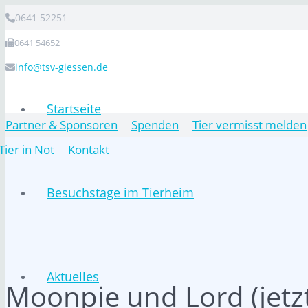
0641 52251
0641 54652
info@tsv-giessen.de
Startseite
Partner & Sponsoren
Spenden
Tier vermisst melden
Tier in Not
Kontakt
Besuchstage im Tierheim
Aktuelles
Moonpie und Lord (jetzt