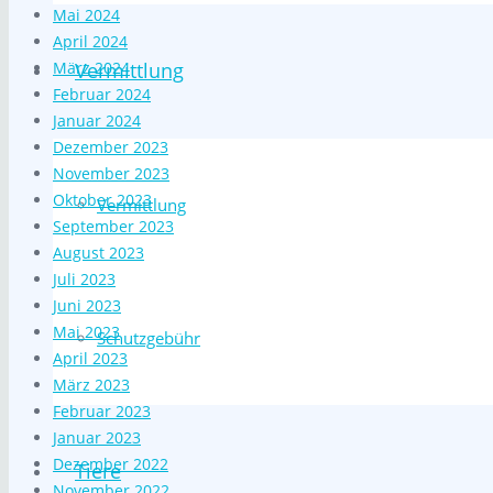
Mai 2024
April 2024
März 2024
Vermittlung
Februar 2024
Januar 2024
Dezember 2023
November 2023
Oktober 2023
Vermittlung
September 2023
August 2023
Juli 2023
Juni 2023
Mai 2023
Schutzgebühr
April 2023
März 2023
Februar 2023
Januar 2023
Dezember 2022
Tiere
November 2022