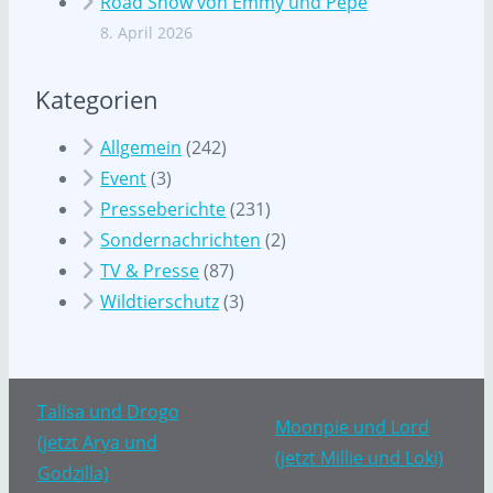
Road Show von Emmy und Pepe
8. April 2026
Kategorien
Allgemein
(242)
Event
(3)
Presseberichte
(231)
Sondernachrichten
(2)
TV & Presse
(87)
Wildtierschutz
(3)
Talisa und Drogo
Moonpie und Lord
(jetzt Arya und
(jetzt Millie und Loki)
Godzilla)