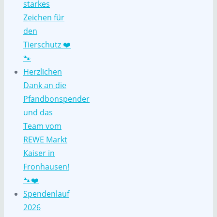
starkes
Zeichen für
den
Tierschutz ❤️
🐾
Herzlichen
Dank an die
Pfandbonspender
und das
Team vom
REWE Markt
Kaiser in
Fronhausen!
🐾❤️
Spendenlauf
2026