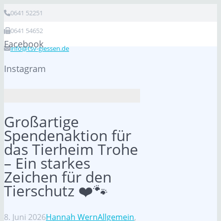
0641 52251
0641 54652
Facebook
info@tsv-giessen.de
Instagram
Großartige
Spendenaktion für
das Tierheim Trohe
– Ein starkes
Zeichen für den
Tierschutz ❤️🐾
8. Juni 2026
Hannah Wern
Allgemein
,