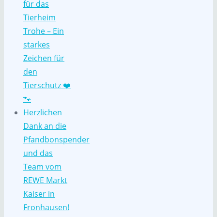
für das
Tierheim
Trohe – Ein
starkes
Zeichen für
den
Tierschutz ❤️
🐾
Herzlichen
Dank an die
Pfandbonspender
und das
Team vom
REWE Markt
Kaiser in
Fronhausen!