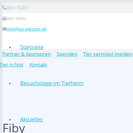
0641 52251
0641 54652
info@tsv-giessen.de
Startseite
Partner & Sponsoren
Spenden
Tier vermisst melden
Tier in Not
Kontakt
Besuchstage im Tierheim
Aktuelles
Fiby