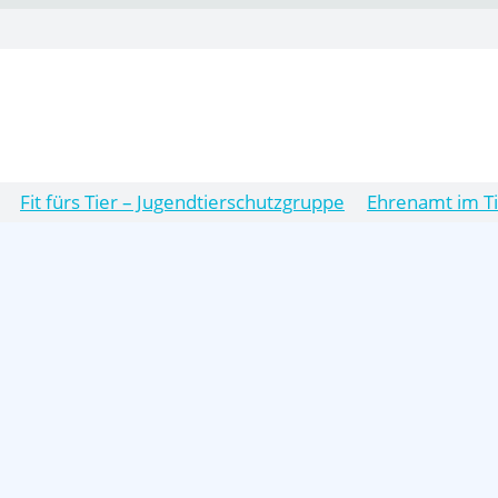
Fit fürs Tier – Jugendtierschutzgruppe
Ehrenamt im T