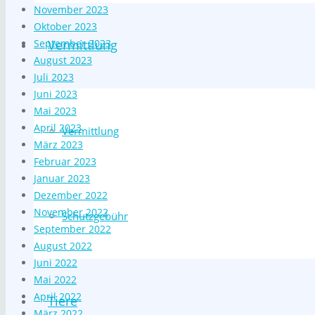
November 2023
Oktober 2023
September 2023
Vermittlung
August 2023
Juli 2023
Juni 2023
Mai 2023
April 2023
Vermittlung
März 2023
Februar 2023
Januar 2023
Dezember 2022
November 2022
Schutzgebühr
September 2022
August 2022
Juni 2022
Mai 2022
April 2022
Tiere
März 2022