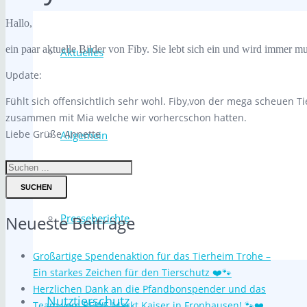
Hallo,
ein paar aktuelle Bilder von Fiby. Sie lebt sich ein und wird immer
Aktuelles
Update:
Fühlt sich offensichtlich sehr wohl. Fiby,von der mega scheuen 
zusammen mit Mia welche wir vorhercschon hatten.
Liebe Grüße Annette
Allgemein
SUCHEN
Presseberichte
Neueste Beiträge
Großartige Spendenaktion für das Tierheim Trohe –
Ein starkes Zeichen für den Tierschutz ❤️🐾
Herzlichen Dank an die Pfandbonspender und das
Nutztierschutz
Team vom REWE Markt Kaiser in Fronhausen! 🐾❤️