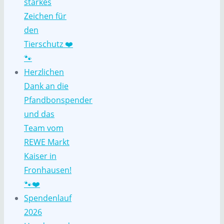
starkes
Zeichen für
den
Tierschutz ❤️
🐾
Herzlichen
Dank an die
Pfandbonspender
und das
Team vom
REWE Markt
Kaiser in
Fronhausen!
🐾❤️
Spendenlauf
2026