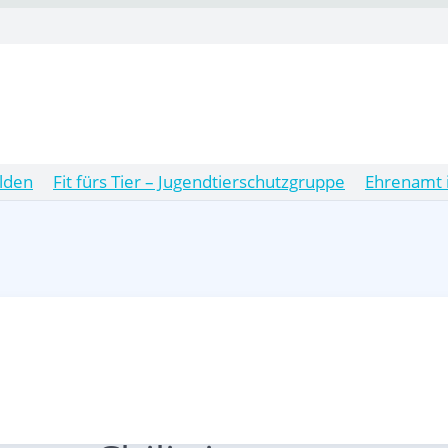
lden
Fit fürs Tier – Jugendtierschutzgruppe
Ehrenamt 