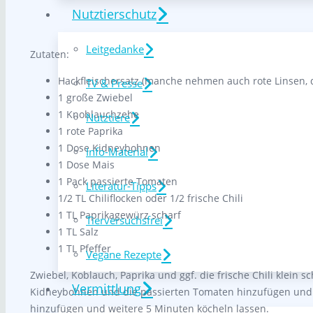
Nutztierschutz
Leitgedanke
Zutaten:
Hackfleischersatz (manche nehmen auch rote Linsen, d
TV & Presse
1 große Zwiebel
1 Knoblauchzehe
Nutztiere
1 rote Paprika
1 Dose Kidneybohnen
Info-Material
1 Dose Mais
1 Pack passierte Tomaten
Literatur-Tipps
1/2 TL Chiliflocken oder 1/2 frische Chili
1 TL Paprikagewürz scharf
Tierversuchsfrei
1 TL Salz
1 TL Pfeffer
Vegane Rezepte
Zwiebel, Koblauch, Paprika und ggf. die frische Chili klein
Vermittlung
Kidneybohnen und die passierten Tomaten hinzufügen und 
hinzufügen und weitere 5 Minuten köcheln lassen.