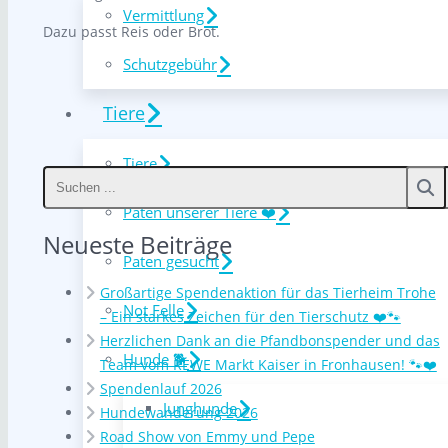
Vermittlung
Dazu passt Reis oder Brot.
Schutzgebühr
Tiere
Tiere
Paten unserer Tiere ❤️
Neueste Beiträge
Paten gesucht
Großartige Spendenaktion für das Tierheim Trohe
Not Felle
– Ein starkes Zeichen für den Tierschutz ❤️🐾
Herzlichen Dank an die Pfandbonspender und das
Hunde 🐕
Team vom REWE Markt Kaiser in Fronhausen! 🐾❤️
Spendenlauf 2026
Junghunde
Hundewanderung 2026
Road Show von Emmy und Pepe