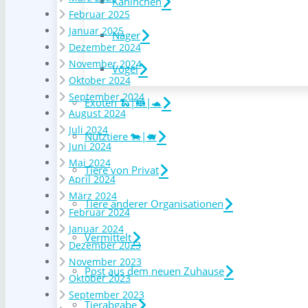
Kaninchen
Februar 2025
Januar 2025
Nager
Dezember 2024
November 2024
Vögel
Oktober 2024
September 2024
Exoten 🐍|🦝|🐢
August 2024
Juli 2024
Nutztiere 🐄|🐖
Juni 2024
Mai 2024
Tiere von Privat
April 2024
März 2024
Tiere anderer Organisationen
Februar 2024
Januar 2024
Vermittelt
Dezember 2023
November 2023
Post aus dem neuen Zuhause
Oktober 2023
September 2023
Tierabgabe