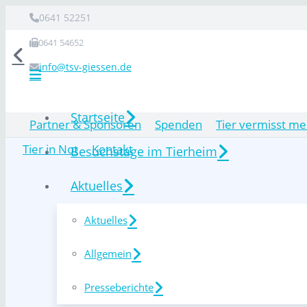
0641 52251
0641 54652
info@tsv-giessen.de
Startseite
Partner & Sponsoren
Spenden
Tier vermisst me
Tier in Not
Kontakt
Besuchstage im Tierheim
Aktuelles
Aktuelles
Allgemein
Presseberichte