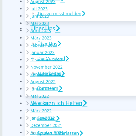
August 2023
Juli 2023
Tier vermisst melden
Juni 2023
Mai 2023
Über Uns
April 2023
März 2023
Über Uns
Februar 2023
Januar 2023
Der Vorstand
Dezember 2022
November 2022
Mitarbeiter
September 2022
August 2022
Büroteam
Juni 2022
Mai 2022
Wie kann ich Helfen
April 2022
März 2022
Spenden
Januar 2022
Dezember 2021
September 2021
Spuren hinterlassen