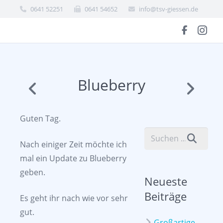
0641 52251
0641 54652
info@tsv-giessen.de
Blueberry
Guten Tag.
Nach einiger Zeit möchte ich
mal ein Update zu Blueberry
geben.
Neueste
Beiträge
Es geht ihr nach wie vor sehr
gut.
Großartige