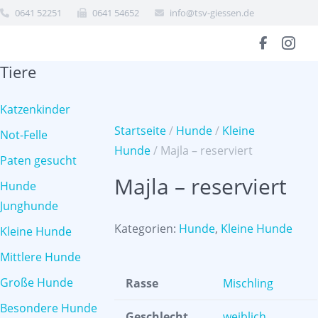
0641 52251
0641 54652
info@tsv-giessen.de
Tiere
Katzenkinder
Startseite
/
Hunde
/
Kleine
Not-Felle
Hunde
/ Majla – reserviert
Paten gesucht
Majla – reserviert
Hunde
Junghunde
Kategorien:
Hunde
,
Kleine Hunde
Kleine Hunde
Mittlere Hunde
Große Hunde
Rasse
Mischling
Besondere Hunde
Geschlecht
weiblich