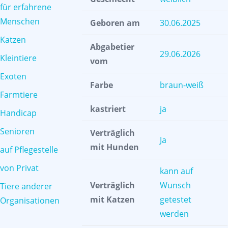
für erfahrene
Menschen
Geboren am
30.06.2025
Katzen
Abgabetier
29.06.2026
Kleintiere
vom
Exoten
Farbe
braun-weiß
Farmtiere
kastriert
ja
Handicap
Senioren
Verträglich
Ja
mit Hunden
auf Pflegestelle
von Privat
kann auf
Verträglich
Wunsch
Tiere anderer
mit Katzen
getestet
Organisationen
werden