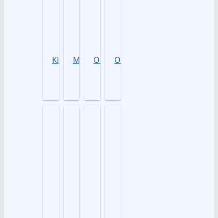
Kiki
Mia
Onyx
Oskar