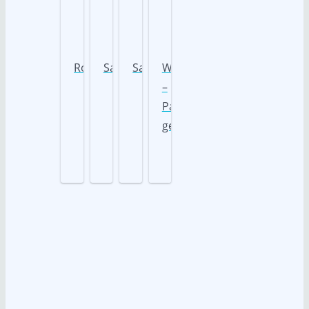
Rocky
Sammy
Samu
Waschbärbande
–
Paten
gesucht