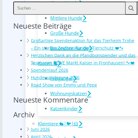
Kleine Hunde
Mittlere Hunde
Neueste Beiträge
Große Hunde
Großartige Spendenaktion für das Tierheim Trohe
Besondere Hunde
– Ein starkes Zeichen für den Tierschutz ❤️🐾
Herzlichen Dank an die Pfandbonspender und das
Team vom REWE Markt Kaiser in Fronhausen! 🐾❤️
Katzen 🐈
Spendenlauf 2026
Hundewanderung 2026
Freigänger
Road Show von Emmy und Pepe
Wohnungskatzen
Neueste Kommentare
Katzenkinder
Archiv
Kleintiere 🐇|🐦|🐹
Juni 2026
April 2026