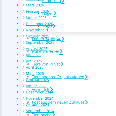
Kaninchen
März 2026
Februar 2026
Nager
Januar 2026
Dezember 2025
Vögel
November 2025
Oktober 2025
Exoten 🐍|🦝|🐢
September 2025
August 2025
Nutztiere 🐄|🐖
Juli 2025
Juni 2025
Tiere von Privat
April 2025
März 2025
Tiere anderer Organisationen
Februar 2025
Januar 2025
Vermittelt
Dezember 2024
November 2024
Post aus dem neuen Zuhause
Oktober 2024
September 2024
Tierabgabe