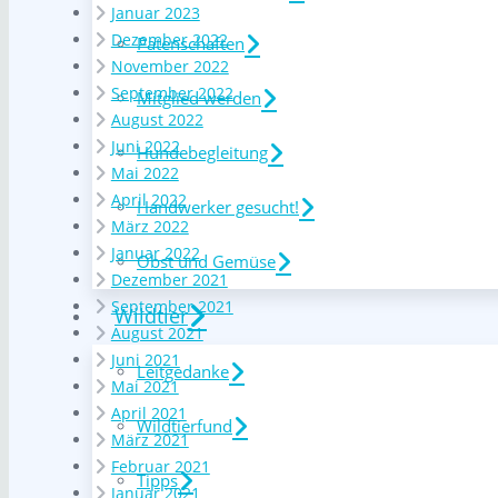
Januar 2023
Dezember 2022
Patenschaften
November 2022
September 2022
Mitglied werden
August 2022
Juni 2022
Hundebegleitung
Mai 2022
April 2022
Handwerker gesucht!
März 2022
Januar 2022
Obst und Gemüse
Dezember 2021
September 2021
Wildtier
August 2021
Juni 2021
Leitgedanke
Mai 2021
April 2021
Wildtierfund
März 2021
Februar 2021
Tipps
Januar 2021