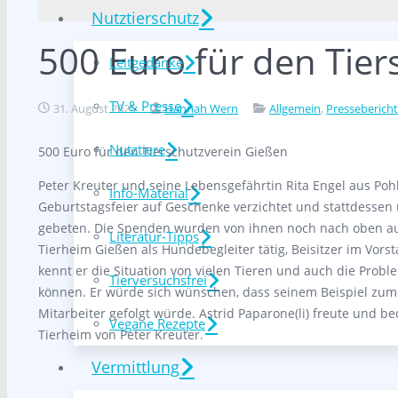
Nutztierschutz
500 Euro für den Tie
Leitgedanke
TV & Presse
31. August 2025
Hannah Wern
Allgemein
,
Presseberich
Nutztiere
500 Euro für den Tierschutzverein Gießen
Peter Kreuter und seine Lebensgefährtin Rita Engel aus Po
Info-Material
Geburtstagsfeier auf Geschenke verzichtet und stattdesse
gebeten. Die Spenden wurden von ihnen noch nach oben aufge
Literatur-Tipps
Tierheim Gießen als Hundebegleiter tätig, Beisitzer im Vo
kennt er die Situation von vielen Tieren und auch die Probl
Tierversuchsfrei
können. Er würde sich wünschen, dass seinem Beispiel zum 
Mitarbeiter gefolgt würde. Astrid Paparone(li) freute und 
Vegane Rezepte
Tierheim von Peter Kreuter.
Vermittlung