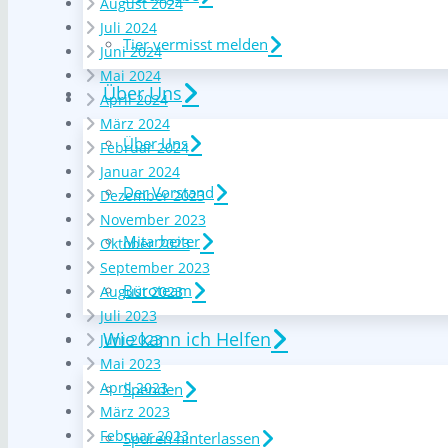
August 2024
Juli 2024
Tier vermisst melden
Juni 2024
Mai 2024
Über Uns
April 2024
März 2024
Über Uns
Februar 2024
Januar 2024
Der Vorstand
Dezember 2023
November 2023
Mitarbeiter
Oktober 2023
September 2023
Büroteam
August 2023
Juli 2023
Wie kann ich Helfen
Juni 2023
Mai 2023
April 2023
Spenden
März 2023
Februar 2023
Spuren hinterlassen