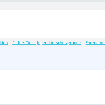
lden
Fit fürs Tier – Jugendtierschutzgruppe
Ehrenamt 