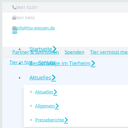
0641 52251
0641 54652
info@tsv-giessen.de
Startseite
Partner & Sponsoren
Spenden
Tier vermisst me
Tier in Not
Kontakt
Besuchstage im Tierheim
Aktuelles
Aktuelles
Allgemein
Presseberichte