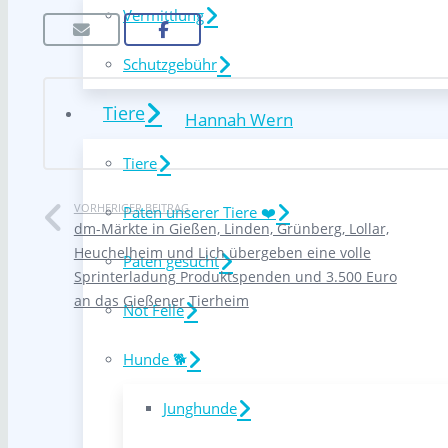
Vermittlung
Schutzgebühr
Tiere
Hannah Wern
Tiere
VORHERIGER BEITRAG
Paten unserer Tiere ❤️
dm-Märkte in Gießen, Linden, Grünberg, Lollar,
Heuchelheim und Lich übergeben eine volle
Paten gesucht
Sprinterladung Produktspenden und 3.500 Euro
an das Gießener Tierheim
Not Felle
Hunde 🐕
Junghunde