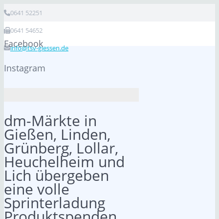
0641 52251
0641 54652
Facebook
info@tsv-giessen.de
Instagram
dm-Märkte in
Gießen, Linden,
Grünberg, Lollar,
Heuchelheim und
Lich übergeben
eine volle
Sprinterladung
Produktspenden