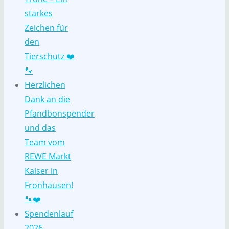
starkes
Zeichen für
den
Tierschutz ❤️
🐾
Herzlichen
Dank an die
Pfandbonspender
und das
Team vom
REWE Markt
Kaiser in
Fronhausen!
🐾❤️
Spendenlauf
2026