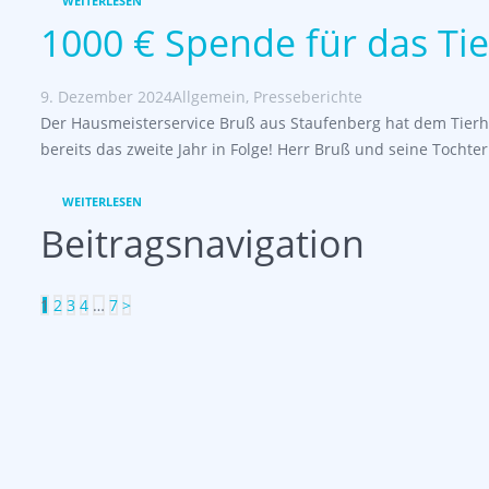
WEITERLESEN
1000 € Spende für das Ti
9. Dezember 2024
Allgemein
,
Presseberichte
Der Hausmeisterservice Bruß aus Staufenberg hat dem Tier
bereits das zweite Jahr in Folge! Herr Bruß und seine Tochte
WEITERLESEN
Beitragsnavigation
1
2
3
4
…
7
>