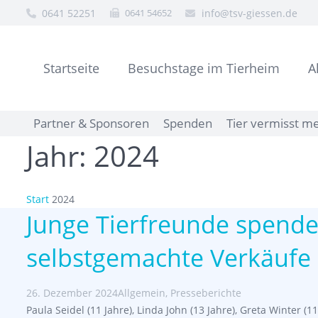
0641 52251
0641 54652
info@tsv-giessen.de
Startseite
Besuchstage im Tierheim
A
Partner & Sponsoren
Spenden
Tier vermisst m
Jahr:
2024
Start
2024
Junge Tierfreunde spende
selbstgemachte Verkäufe
26. Dezember 2024
Allgemein
,
Presseberichte
Paula Seidel (11 Jahre), Linda John (13 Jahre), Greta Winter 