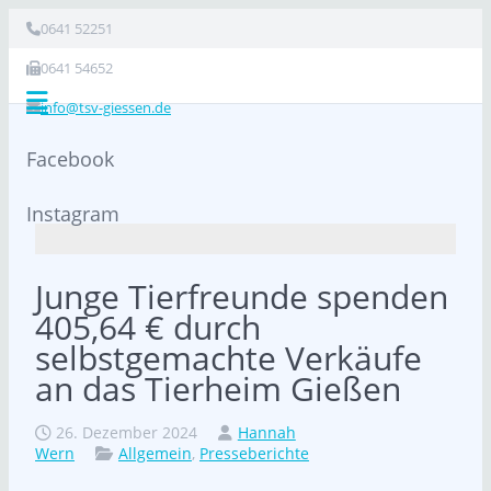
0641 52251
0641 54652
info@tsv-giessen.de
Facebook
Instagram
Junge Tierfreunde spenden
405,64 € durch
selbstgemachte Verkäufe
an das Tierheim Gießen
26. Dezember 2024
Hannah
Wern
Allgemein
,
Presseberichte