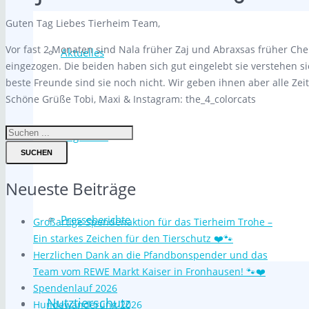
Guten Tag Liebes Tierheim Team,
Vor fast 2 Monaten sind Nala früher Zaj und Abraxsas früher Che
Aktuelles
eingezogen. Die beiden haben sich gut eingelebt sie verstehen s
beste Freunde sind sie noch nicht. Wir geben ihnen aber alle Zei
Schöne Grüße Tobi, Maxi & Instagram: the_4_colorcats
Allgemein
SUCHEN
Neueste Beiträge
Presseberichte
Großartige Spendenaktion für das Tierheim Trohe –
Ein starkes Zeichen für den Tierschutz ❤️🐾
Herzlichen Dank an die Pfandbonspender und das
Team vom REWE Markt Kaiser in Fronhausen! 🐾❤️
Spendenlauf 2026
Nutztierschutz
Hundewanderung 2026