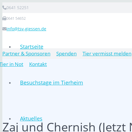
0641 52251
0641 54652
info@tsv-giessen.de
Startseite
Partner & Sponsoren
Spenden
Tier vermisst melden
Tier in Not
Kontakt
Besuchstage im Tierheim
Aktuelles
Zaj und Chernish (Jetzt