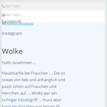
0641 52251
0641 54652
Facebook
info@tsv-giessen.de
Instagram
Wolke
Hallo zusammen …
Hauptsache bei Frauchen …. Die ist
sowas von lieb und anhänglich und
passt schön auf Frauchen und
Herrchen auf …. Wolke war ein
richtiger Glücksgriff … muss aber
noch ein bisschen was lernen 😌