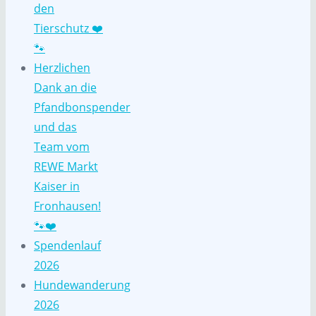
den
Tierschutz ❤️
🐾
Herzlichen
Dank an die
Pfandbonspender
und das
Team vom
REWE Markt
Kaiser in
Fronhausen!
🐾❤️
Spendenlauf
2026
Hundewanderung
2026