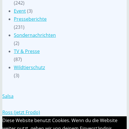
(242)
Event
(3)
Presseberichte
(231)
Sondernachrichten
(2)
TV & Presse
(87)
Wildtierschutz
(3)
Salsa
Ross (jetzt Frodo)
Diese Website benutzt Cookies. Wenn du die Website
weiter nutzt, gehen wir von deinem Einverständnis