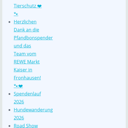
Tierschutz ❤️
🐾
Herzlichen
Dank an die
Pfandbonspender
und das
Team vom
REWE Markt
Kaiser in
Fronhausen!
🐾❤️
Spendenlauf
2026
Hundewanderung
2026
Road Show