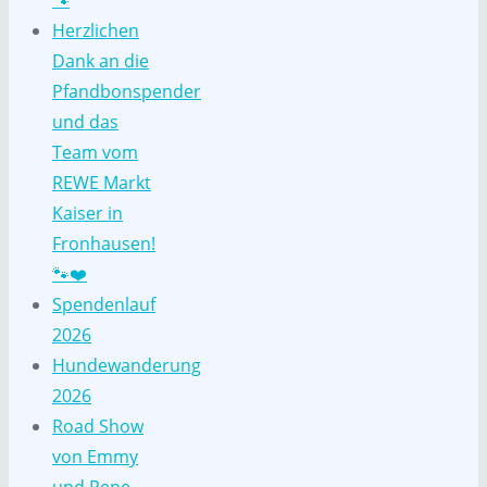
🐾
Herzlichen
Dank an die
Pfandbonspender
und das
Team vom
REWE Markt
Kaiser in
Fronhausen!
🐾❤️
Spendenlauf
2026
Hundewanderung
2026
Road Show
von Emmy