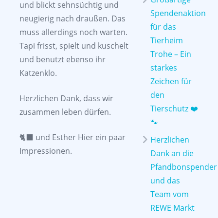
und blickt sehnsüchtig und
Spendenaktion
neugierig nach draußen. Das
für das
muss allerdings noch warten.
Tierheim
Tapi frisst, spielt und kuschelt
Trohe – Ein
und benutzt ebenso ihr
starkes
Katzenklo.
Zeichen für
den
Herzlichen Dank, dass wir
Tierschutz ❤️
zusammen leben dürfen.
🐾
🐈‍⬛ und Esther Hier ein paar
Herzlichen
Impressionen.
Dank an die
Pfandbonspender
und das
Team vom
REWE Markt