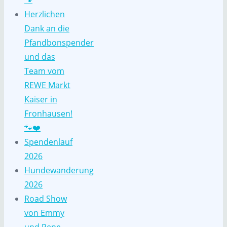
🐾
Herzlichen
Dank an die
Pfandbonspender
und das
Team vom
REWE Markt
Kaiser in
Fronhausen!
🐾❤️
Spendenlauf
2026
Hundewanderung
2026
Road Show
von Emmy