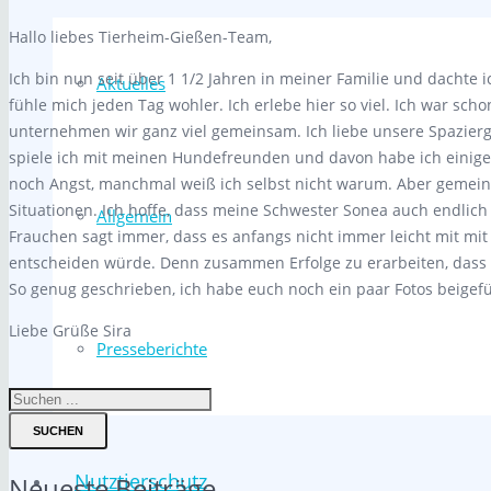
Hallo liebes Tierheim-Gießen-Team,
Ich bin nun seit über 1 1/2 Jahren in meiner Familie und dachte 
Aktuelles
fühle mich jeden Tag wohler. Ich erlebe hier so viel. Ich war sch
unternehmen wir ganz viel gemeinsam. Ich liebe unsere Spazie
spiele ich mit meinen Hundefreunden und davon habe ich einig
noch Angst, manchmal weiß ich selbst nicht warum. Aber gemei
Situationen. Ich hoffe, dass meine Schwester Sonea auch endlic
Allgemein
Frauchen sagt immer, dass es anfangs nicht immer leicht mit mit
entscheiden würde. Denn zusammen Erfolge zu erarbeiten, dass 
So genug geschrieben, ich habe euch noch ein paar Fotos beigefü
Liebe Grüße Sira
Presseberichte
SUCHEN
Nutztierschutz
Neueste Beiträge