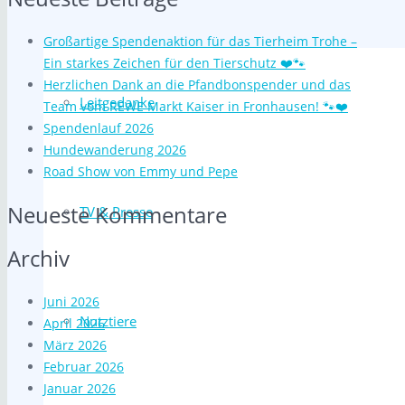
Großartige Spendenaktion für das Tierheim Trohe –
Ein starkes Zeichen für den Tierschutz ❤️🐾
Herzlichen Dank an die Pfandbonspender und das
Leitgedanke
Team vom REWE Markt Kaiser in Fronhausen! 🐾❤️
Spendenlauf 2026
Hundewanderung 2026
Road Show von Emmy und Pepe
Neueste Kommentare
TV & Presse
Archiv
Juni 2026
Nutztiere
April 2026
März 2026
Februar 2026
Januar 2026