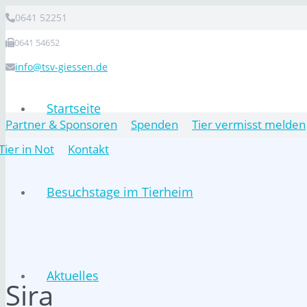
0641 52251
0641 54652
info@tsv-giessen.de
Startseite
Partner & Sponsoren
Spenden
Tier vermisst melden
Tier in Not
Kontakt
Besuchstage im Tierheim
Aktuelles
Sira