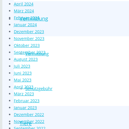
April 2024
März 2024
Februar 2024
Vermittlung
Januar 2024
Dezember 2023
November 2023
Oktober 2023
September 2023
Vermittlung
August 2023
Juli 2023
Juni 2023
Mai 2023
April 2023
Schutzgebühr
März 2023
Februar 2023
Januar 2023
Dezember 2022
November 2022
Tiere
September 2022