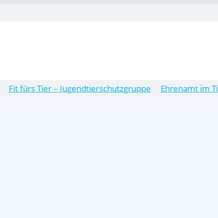
Fit fürs Tier – Jugendtierschutzgruppe
Ehrenamt im T