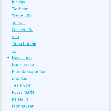
für das
Tierheim
Trohe – Ein
starkes
Zeichen für
den
Tierschutz ❤️
🐾
Herzlichen
Dank an die
Pfandbonspender
und das
Team vom
REWE Markt
Kaiser in
Fronhausen!