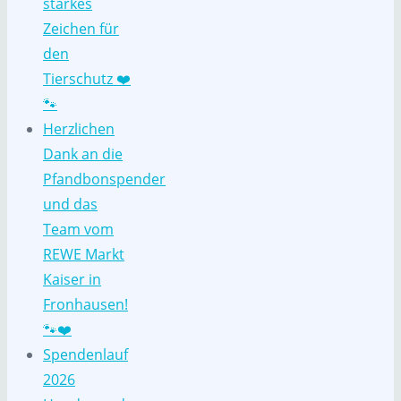
starkes
Zeichen für
den
Tierschutz ❤️
🐾
Herzlichen
Dank an die
Pfandbonspender
und das
Team vom
REWE Markt
Kaiser in
Fronhausen!
🐾❤️
Spendenlauf
2026