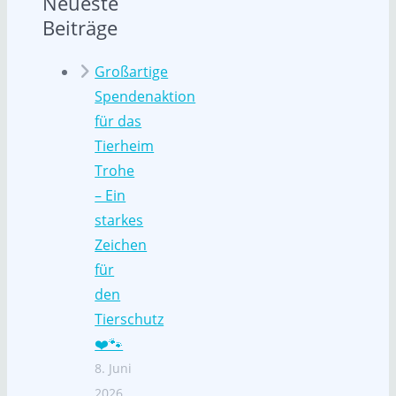
Neueste
Beiträge
Großartige
Spendenaktion
für das
Tierheim
Trohe
– Ein
starkes
Zeichen
für
den
Tierschutz
❤️🐾
8. Juni
2026