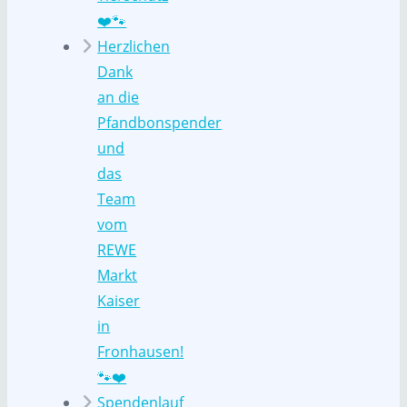
❤️🐾
Herzlichen
Dank
an die
Pfandbonspender
und
das
Team
vom
REWE
Markt
Kaiser
in
Fronhausen!
🐾❤️
Spendenlauf