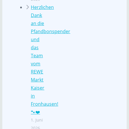
Herzlichen
Dank
an die
Pfandbonspender
und
das
Team
vom
REWE
Markt
Kaiser
in
Fronhausen!
🐾❤️
1. Juni
2026