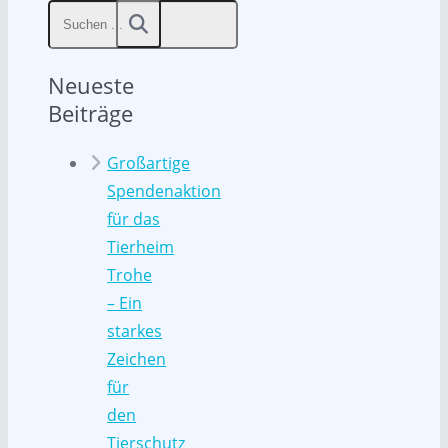
Neueste
Beiträge
Großartige
Spendenaktion
für das
Tierheim
Trohe
– Ein
starkes
Zeichen
für
den
Tierschutz