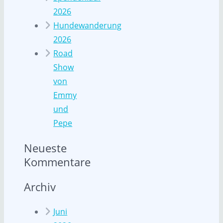
2026
Hundewanderung
2026
Road
Show
von
Emmy
und
Pepe
Neueste
Kommentare
Archiv
Juni