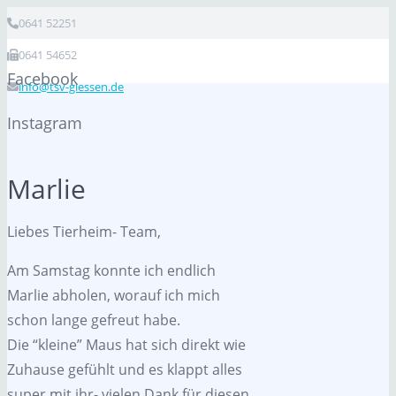
0641 52251
0641 54652
Facebook
info@tsv-giessen.de
Instagram
Marlie
Liebes Tierheim- Team,
Am Samstag konnte ich endlich
Marlie abholen, worauf ich mich
schon lange gefreut habe.
Die “kleine” Maus hat sich direkt wie
Zuhause gefühlt und es klappt alles
super mit ihr- vielen Dank für diesen