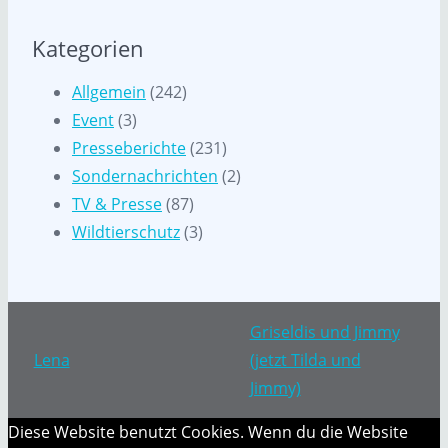
Kategorien
Allgemein
(242)
Event
(3)
Presseberichte
(231)
Sondernachrichten
(2)
TV & Presse
(87)
Wildtierschutz
(3)
Griseldis und Jimmy
Lena
(jetzt Tilda und
Jimmy)
Diese Website benutzt Cookies. Wenn du die Website