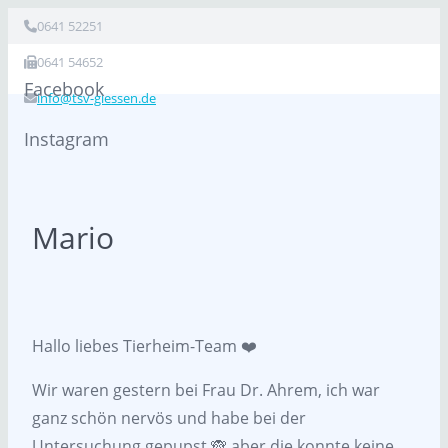
0641 52251
0641 54652
Facebook
info@tsv-giessen.de
Instagram
Mario
Hallo liebes Tierheim-Team ❤️
Wir waren gestern bei Frau Dr. Ahrem, ich war
ganz schön nervös und habe bei der
Untersuchung gepupst 🙈 aber die konnte keine