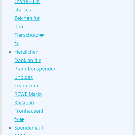
Trohe – Ein
starkes
Zeichen für
den
Tierschutz ❤️
🐾
Herzlichen
Dank an die
Pfandbonspender
und das
Team vom
REWE Markt
Kaiser in
Fronhausen!
🐾❤️
Spendenlauf