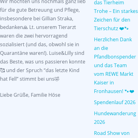
Wir möchten uns nochmals ganz lieb
das Tierheim
für die gute Betreuung und Pflege,
Trohe – Ein starkes
insbesondere bei Gillian Straka,
Zeichen für den
bedanken🙏 Lt. unserem Tierarzt
Tierschutz ❤️🐾
waren die zwei hervorragend
Herzlichen Dank
sozialisiert (und das, obwohl sie in
an die
Quarantäne waren!). Luise&Lilly sind
Pfandbonspender
das Beste, was uns passieren konnte
und das Team
🥰 und der Spruch “das letzte Kind
vom REWE Markt
hat Fell” stimmt bei uns🤣
Kaiser in
Fronhausen! 🐾❤️
Liebe Grüße, Familie Höse
Spendenlauf 2026
Hundewanderung
2026
Road Show von