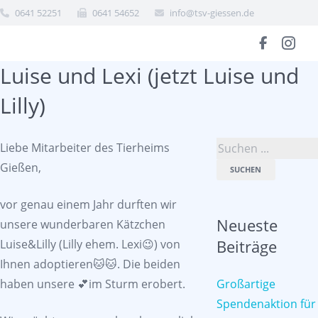
0641 52251
0641 54652
info@tsv-giessen.de
Luise und Lexi (jetzt Luise und
Lilly)
Liebe Mitarbeiter des Tierheims
Gießen,
SUCHEN
vor genau einem Jahr durften wir
Neueste
unsere wunderbaren Kätzchen
Beiträge
Luise&Lilly (Lilly ehem. Lexi😉) von
Ihnen adoptieren🐱🐱. Die beiden
haben unsere 💕im Sturm erobert.
Großartige
Spendenaktion für