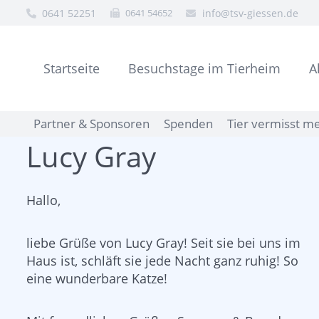
0641 52251
0641 54652
info@tsv-giessen.de
Startseite
Besuchstage im Tierheim
A
Partner & Sponsoren
Spenden
Tier vermisst m
Lucy Gray
Hallo,
liebe Grüße von Lucy Gray! Seit sie bei uns im
Haus ist, schläft sie jede Nacht ganz ruhig! So
eine wunderbare Katze!