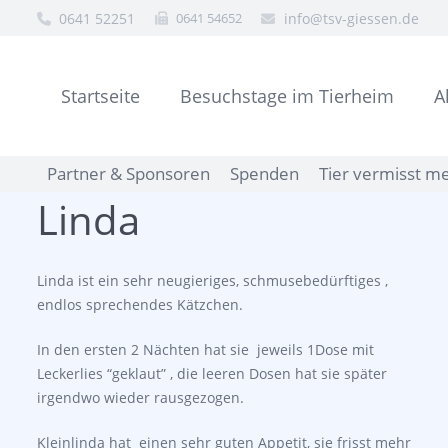
0641 52251
0641 54652
info@tsv-giessen.de
Startseite
Besuchstage im Tierheim
A
Partner & Sponsoren
Spenden
Tier vermisst m
Linda
Linda ist ein sehr neugieriges, schmusebedürftiges ,
endlos sprechendes Kätzchen.
In den ersten 2 Nächten hat sie jeweils 1Dose mit
Leckerlies “geklaut” , die leeren Dosen hat sie später
irgendwo wieder rausgezogen.
Kleinlinda hat einen sehr guten Appetit, sie frisst mehr