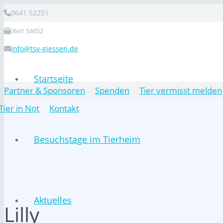
0641 52251
0641 54652
info@tsv-giessen.de
Startseite
Partner & Sponsoren
Spenden
Tier vermisst melden
Tier in Not
Kontakt
Besuchstage im Tierheim
Aktuelles
Lilly