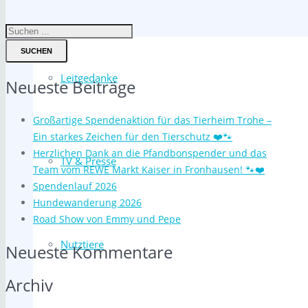
SUCHEN
Leitgedanke
Neueste Beiträge
Großartige Spendenaktion für das Tierheim Trohe –
Ein starkes Zeichen für den Tierschutz ❤️🐾
Herzlichen Dank an die Pfandbonspender und das
TV & Presse
Team vom REWE Markt Kaiser in Fronhausen! 🐾❤️
Spendenlauf 2026
Hundewanderung 2026
Road Show von Emmy und Pepe
Nutztiere
Neueste Kommentare
Archiv