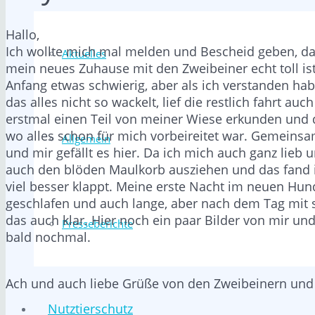
Hallo,
Ich wollte mich mal melden und Bescheid geben, d
Aktuelles
mein neues Zuhause mit den Zweibeiner echt toll is
Anfang etwas schwierig, aber als ich verstanden habe
das alles nicht so wackelt, lief die restlich fahrt 
erstmal einen Teil von meiner Wiese erkunden und 
wo alles schon für mich vorbeireitet war. Gemein
Allgemein
und mir gefällt es hier. Da ich mich auch ganz lie
auch den blöden Maulkorb ausziehen und das fand i
viel besser klappt. Meine erste Nacht im neuen Hund
geschlafen und auch lange, aber nach dem Tag mit 
das auch klar. Hier noch ein paar Bilder von mir u
Presseberichte
bald nochmal.
Ach und auch liebe Grüße von den Zweibeinern un
Nutztierschutz