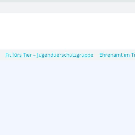
Fit fürs Tier – Jugendtierschutzgruppe
Ehrenamt im T