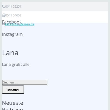
0641 52251
0641 54652
Facebook
info@tsv-giessen.de
Instagram
Lana
Lana grüßt alle!
SUCHEN
Neueste
Beiträge