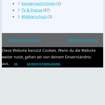
Sondernachrichten
(2)
TV & Presse
(87)
Wildtierschutz
(3)
Calimera und Luca
Maluhi und Yoko
Diese Website benutzt Cookies. Wenn du die Website
weiter nutzt, gehen wir von deinem Einverständnis
aus.
OK
DATENSCHUTZERKLÄRUNG