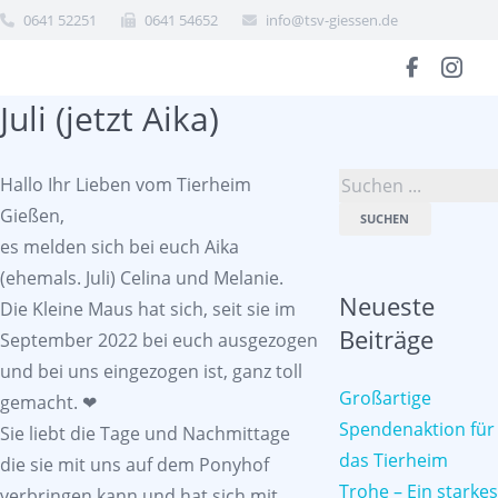
0641 52251
0641 54652
info@tsv-giessen.de
Juli (jetzt Aika)
Hallo Ihr Lieben vom Tierheim
Gießen,
SUCHEN
es melden sich bei euch Aika
(ehemals. Juli) Celina und Melanie.
Neueste
Die Kleine Maus hat sich, seit sie im
Beiträge
September 2022 bei euch ausgezogen
und bei uns eingezogen ist, ganz toll
Großartige
gemacht. ❤
Spendenaktion für
Sie liebt die Tage und Nachmittage
das Tierheim
die sie mit uns auf dem Ponyhof
Trohe – Ein starkes
verbringen kann und hat sich mit