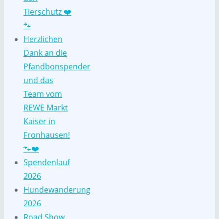
Tierschutz ❤️
🐾
Herzlichen
Dank an die
Pfandbonspender
und das
Team vom
REWE Markt
Kaiser in
Fronhausen!
🐾❤️
Spendenlauf
2026
Hundewanderung
2026
Road Show