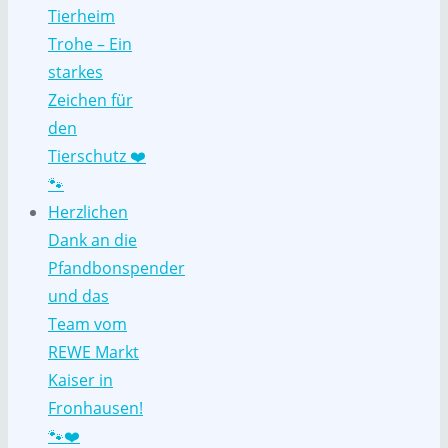
Tierheim
Trohe – Ein
starkes
Zeichen für
den
Tierschutz ❤️
🐾
Herzlichen
Dank an die
Pfandbonspender
und das
Team vom
REWE Markt
Kaiser in
Fronhausen!
🐾❤️